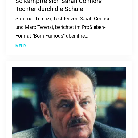
So kämpfte sich Sarah Connors
Tochter durch die Schule
Summer Terenzi, Tochter von Sarah Connor
und Marc Terenzi, berichtet im ProSieben-
Format "Born Famous" über ihre
Herausforderungen in der Schule aufgrund von
MEHR
Legasthenie und ihren erfolgreichen
Schulabschluss.