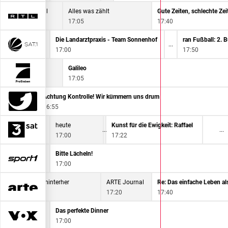
RTL Aktuell
Alles was zählt
16:45
17:05
17:40
 übernimmt
Die Landarztpraxis - Team Sonnenhof
17:00
17:50
Die Simpsons
Galileo
16:40
17:05
t
Achtung Kontrolle! Wir kümmern uns drum
16:55
heute
Kunst für die Ewigkeit: Raffael
17:00
17:22
acher
Bitte Lächeln!
17:00
nia - Dem Regen hinterher
ARTE Journal
:35
17:20
17:40
Das perfekte Dinner
17:00