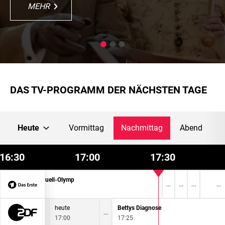
MEHR
MEHR
MEHR
MEHR
MEHR
DAS TV-PROGRAMM DER NÄCHSTEN TAGE
Heute
Vormittag
Nachmittag
Abend
16:30
17:00
17:30
Quizduell-Olymp
16:50
heute
Bettys Diagnose
17:00
17:25