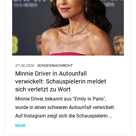
07.08.2026
SCHOCKNACHRICHT
Minnie Driver in Autounfall
verwickelt: Schauspielerin meldet
sich verletzt zu Wort
Minnie Driver, bekannt aus "Emily in Paris",
wurde in einen schweren Autounfall verwickelt.
Auf Instagram zeigt sich die Schauspielerin mit
einer Halskrause und berichtet von dem Vorfall,
MEHR
der sich in Frankreich ereignete.