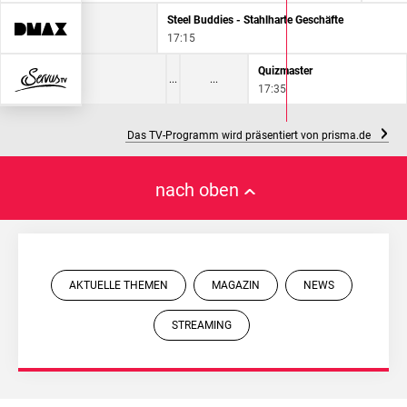
harte Geschäfte
Steel Buddies - Stahlharte Geschäfte
17:15
res für Rares
Quizmaster
:35
17:35
Das TV-Programm wird präsentiert von prisma.de
nach oben
AKTUELLE THEMEN
MAGAZIN
NEWS
STREAMING