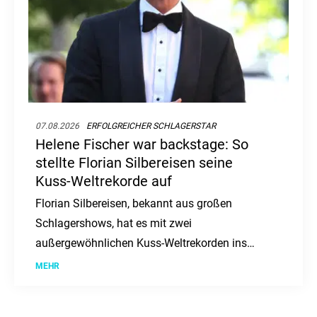
07.08.2026
ERFOLGREICHER SCHLAGERSTAR
Helene Fischer war backstage: So
stellte Florian Silbereisen seine
Kuss-Weltrekorde auf
Florian Silbereisen, bekannt aus großen
Schlagershows, hat es mit zwei
außergewöhnlichen Kuss-Weltrekorden ins
"Guinness-Buch der Rekorde" geschafft. Wir
MEHR
haben die Details im Überblick.