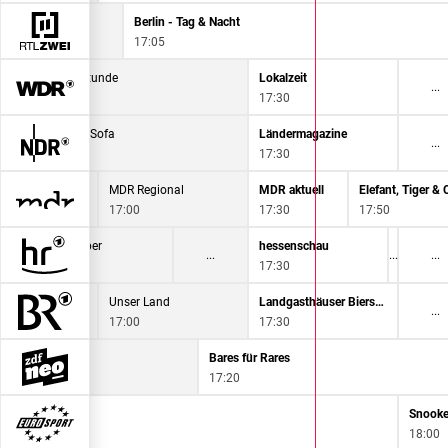
ag Rostock
Berlin - Tag & Nacht
17:05
2 für 300? - Das Comeback
Aktuelle Stunde
Lokalzeit
16:45
17:30
DAS! Rote Sofa
Ländermagazine
16:45
17:30
MDR Regional
MDR aktuell
Elefant, Tiger & 
17:00
17:30
17:50
Die Ratgeber
hessenschau
16:45
17:30
Unser Land
Landgasthäuser Bierschmankerl
17:00
17:30
ür Rares
Bares für Rares
17:20
Snooke
18:00