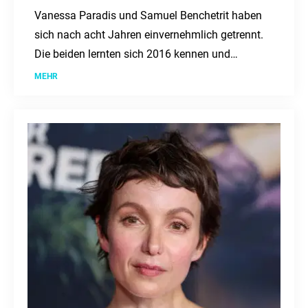
Vanessa Paradis und Samuel Benchetrit haben
sich nach acht Jahren einvernehmlich getrennt.
Die beiden lernten sich 2016 kennen und
heirateten 2018. Ein Statement ihres
MEHR
Managements bestätigt die Trennung.