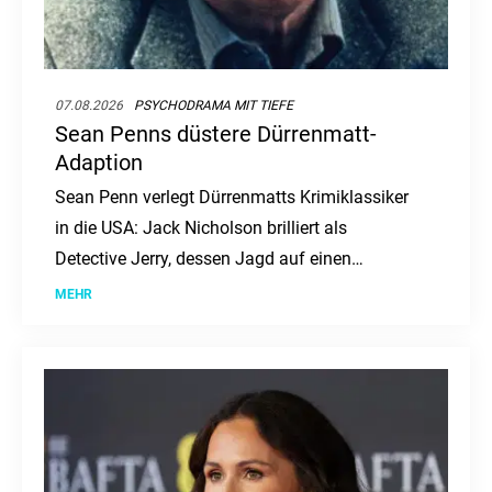
07.08.2026
PSYCHODRAMA MIT TIEFE
Sean Penns düstere Dürrenmatt-
Adaption
Sean Penn verlegt Dürrenmatts Krimiklassiker
in die USA: Jack Nicholson brilliert als
Detective Jerry, dessen Jagd auf einen
Serienmörder zur Obsession wird. Ein düsteres
MEHR
Psychodrama, das tief in die Seelenqualen des
Ermittlers eintaucht.