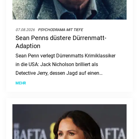
07.08.2026
PSYCHODRAMA MIT TIEFE
Sean Penns düstere Dürrenmatt-
Adaption
Sean Penn verlegt Dürrenmatts Krimiklassiker
in die USA: Jack Nicholson brilliert als
Detective Jerry, dessen Jagd auf einen
Serienmörder zur Obsession wird. Ein düsteres
MEHR
Psychodrama, das tief in die Seelenqualen des
Ermittlers eintaucht.