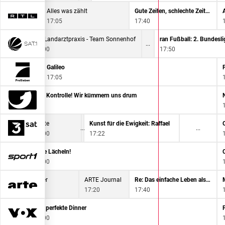
TL Aktuell
Alles was zählt
Gute Zeiten, schlechte Zeiten
6:45
17:05
17:40
immt
Die Landarztpraxis - Team Sonnenhof
17:00
17:50
impsons
Galileo
17:05
Achtung Kontrolle! Wir kümmern uns drum
16:55
heute
Kunst für die Ewigkeit: Raffael
17:00
17:22
Bitte Lächeln!
17:00
m Regen hinterher
ARTE Journal
Re: Das einfache Leben als wahrer Luxus
17:20
17:40
Das perfekte Dinner
17:00