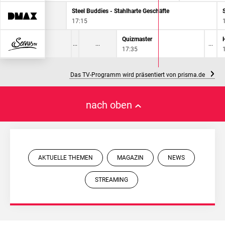
schäfte
Steel Buddies - Stahlharte Geschäfte
17:15
Rares
Quizmaster
17:35
Das TV-Programm wird präsentiert von prisma.de
nach oben
AKTUELLE THEMEN
MAGAZIN
NEWS
STREAMING