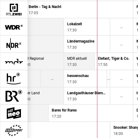
ck
Berlin - Tag & Nacht
17:05
ktuelle Stunde
Lokalzeit
6:45
17:30
AS! Rote Sofa
Ländermagazine
6:45
17:30
MDR Regional
MDR aktuell
Elefant, Tiger & Co.
17:00
17:30
17:50
ie Ratgeber
hessenschau
6:45
17:30
Unser Land
Landgasthäuser Bierschmankerl
17:00
17:30
Bares für Rares
17:20
Snooker: Shan
18:00