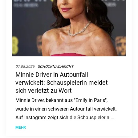
07.08.2026
SCHOCKNACHRICHT
Minnie Driver in Autounfall
verwickelt: Schauspielerin meldet
sich verletzt zu Wort
Minnie Driver, bekannt aus "Emily in Paris",
wurde in einen schweren Autounfall verwickelt.
Auf Instagram zeigt sich die Schauspielerin mit
einer Halskrause und berichtet von dem Vorfall,
MEHR
der sich in Frankreich ereignete.