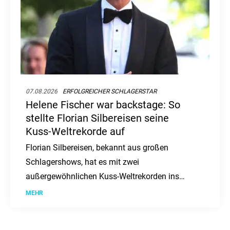
07.08.2026
ERFOLGREICHER SCHLAGERSTAR
Helene Fischer war backstage: So
stellte Florian Silbereisen seine
Kuss-Weltrekorde auf
Florian Silbereisen, bekannt aus großen
Schlagershows, hat es mit zwei
außergewöhnlichen Kuss-Weltrekorden ins
"Guinness-Buch der Rekorde" geschafft. Wir
MEHR
haben die Details im Überblick.