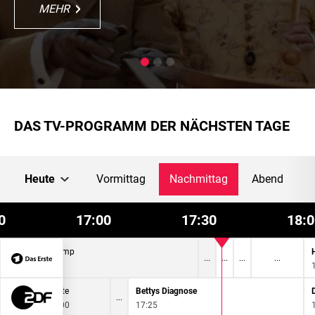
MEHR
MEHR
MEHR
MEHR
MEHR
DAS TV-PROGRAMM DER NÄCHSTEN TAGE
Heute
Vormittag
Nachmittag
Abend
0
17:00
17:30
18:0
Quizduell-Olymp
16:50
heute
Bettys Diagnose
17:00
17:25