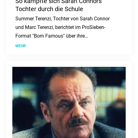
So kämpfte sich Sarah Connors
Tochter durch die Schule
Summer Terenzi, Tochter von Sarah Connor
und Marc Terenzi, berichtet im ProSieben-
Format "Born Famous" über ihre
Herausforderungen in der Schule aufgrund von
MEHR
Legasthenie und ihren erfolgreichen
Schulabschluss.