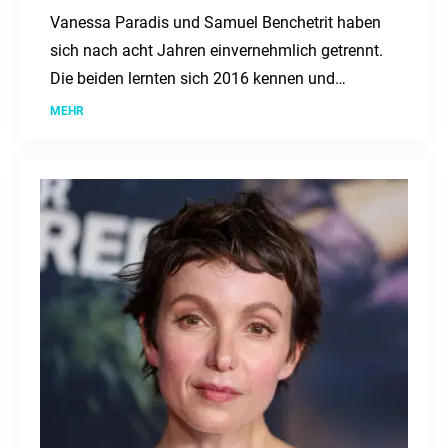
Vanessa Paradis und Samuel Benchetrit haben
sich nach acht Jahren einvernehmlich getrennt.
Die beiden lernten sich 2016 kennen und
heirateten 2018. Ein Statement ihres
MEHR
Managements bestätigt die Trennung.