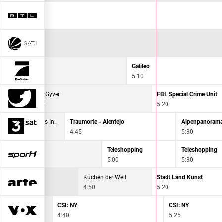
m Morgen
aff
Galileo
:15
5:10
MacGyver
FBI: Special Crime Unit
4:30
5:20
Die Azoren - Grünes Inselparadies
Traumorte - Alentejo
Alpenpanoram
:15
4:45
5:30
Teleshopping
Teleshopping
5:00
5:30
Küchen der Welt
Stadt Land Kunst
4:50
5:20
CSI: NY
CSI: NY
4:40
5:25