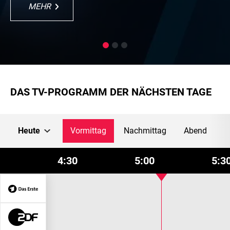
MEHR
MEHR
MEHR
MEHR
MEHR
DAS TV-PROGRAMM DER NÄCHSTEN TAGE
Heute
Vormittag
Nachmittag
Abend
4:30
5:00
5:3