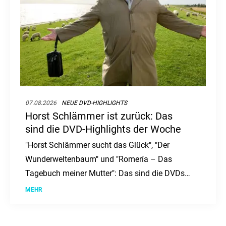
07.08.2026
NEUE DVD-HIGHLIGHTS
Horst Schlämmer ist zurück: Das
sind die DVD-Highlights der Woche
"Horst Schlämmer sucht das Glück", "Der
Wunderweltenbaum" und "Romería – Das
Tagebuch meiner Mutter": Das sind die DVDs
und Blu-rays der Woche.
MEHR