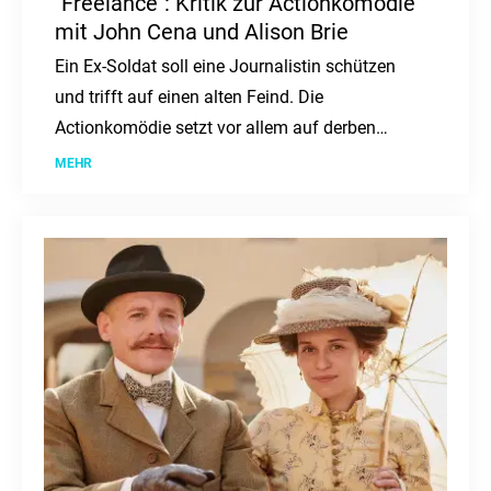
"Freelance": Kritik zur Actionkomödie
mit John Cena und Alison Brie
Ein Ex-Soldat soll eine Journalistin schützen
und trifft auf einen alten Feind. Die
Actionkomödie setzt vor allem auf derben
Humor.
MEHR