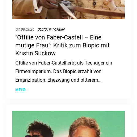
07.08.2026
BLEISTIFT-ERBIN
"Ottilie von Faber-Castell – Eine
mutige Frau": Kritik zum Biopic mit
Kristin Suckow
Ottilie von Faber-Castell erbt als Teenager ein
Firmenimperium. Das Biopic erzählt von
Emanzipation, Ehezwang und bitterem
Scheitern.
MEHR