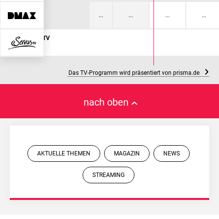
orama bei ServusTV
Das TV-Programm wird präsentiert von prisma.de
nach oben
AKTUELLE THEMEN
MAGAZIN
NEWS
STREAMING